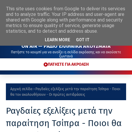
This site uses cookies from Google to deliver its services
ΡΑΔΙΟ
ΕΛΛΗΝΙΚΑ
ΑΚΟΥΣΜΑΤΑ
and to analyze traffic. Your IP address and user-agent are
shared with Google along with performance and security
metrics to ensure quality of service, generate usage
statistics, and to detect and address abuse.
LEARN MORE
GOT IT
ON AIR — ΡΑΔΙΟ ΕΛΛΗΝΙΚΑ ΑΚΟΥΣΜΑΤΑ
Πατήστε το κουμπί για να ανοίξει η σελίδα ακρόασης και να ακούσετε
ζωντανά
ΠΑΤΗΣΤΕ ΓΙΑ ΑΚΡΟΑΣΗ
Αρχική σελίδα
Ραγδαίες εξελίξεις μετά την παραίτηση Τσίπρα - Ποιοι
θα τον ακολουθήσουν - Οι πρώτες αντιδράσεις
Ραγδαίες εξελίξεις μετά την
παραίτηση Τσίπρα - Ποιοι θα