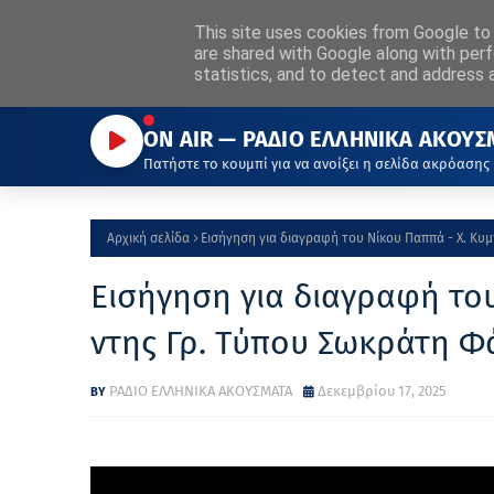
ΡΑΔΙΟ
This site uses cookies from Google to d
ΕΛΛΗΝΙΚΑ
ΑΚΟΥΣΜΑΤΑ
Α
are shared with Google along with perf
Η ΦΩΝΗ ΠΟΥ ΜΑΣ ΕΝΩΝΕΙ
statistics, and to detect and address 
ON AIR — ΡΑΔΙΟ ΕΛΛΗΝΙΚΑ ΑΚΟΥΣ
Πατήστε το κουμπί για να ανοίξει η σελίδα ακρόασης
Αρχική σελίδα
Εισήγηση για διαγραφή του Νίκου Παππά - Χ. Κυ
Εισήγηση για διαγραφή του
ντης Γρ. Τύπου Σωκράτη 
ΡΑΔΙΟ ΕΛΛΗΝΙΚΑ ΑΚΟΥΣΜΑΤΑ
Δεκεμβρίου 17, 2025