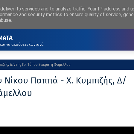
eliver its services and to analyze traffic. Your IP address and 
ΡΧΙΚΗ
ΑΚΟΥΣΤΕ ΖΩΝΤΑΝΑ
ormance and security metrics to ensure quality of service, gen
abuse.
ΜΑΤΑ
 και να ακούσετε ζωντανά
μπιζής, Δ/ντης Γρ. Τύπου Σωκράτη Φάμελλου
 Νίκου Παππά - Χ. Κυμπιζής, Δ/
Φάμελλου