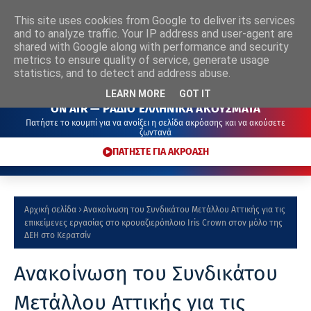
This site uses cookies from Google to deliver its services
ΡΑΔΙΟ
ΕΛΛΗΝΙΚΑ
ΑΚΟΥΣΜΑΤΑ
and to analyze traffic. Your IP address and user-agent are
shared with Google along with performance and security
metrics to ensure quality of service, generate usage
statistics, and to detect and address abuse.
LEARN MORE
GOT IT
ON AIR — ΡΑΔΙΟ ΕΛΛΗΝΙΚΑ ΑΚΟΥΣΜΑΤΑ
Πατήστε το κουμπί για να ανοίξει η σελίδα ακρόασης και να ακούσετε
ζωντανά
ΠΑΤΗΣΤΕ ΓΙΑ ΑΚΡΟΑΣΗ
Αρχική σελίδα
Ανακοίνωση του Συνδικάτου Μετάλλου Αττικής για τις
επικείμενες εργασίας στο κρουαζιερόπλοιο Iris Crown στον μόλο της
ΔΕΗ στο Κερατσίν
Ανακοίνωση του Συνδικάτου
Μετάλλου Αττικής για τις