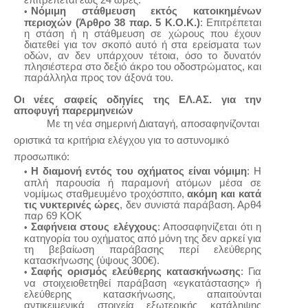
Νόμιμη στάθμευση εκτός κατοικημένων
περιοχών (Άρθρο 38 παρ. 5 Κ.Ο.Κ.)
: Επιτρέπεται
η στάση ή η στάθμευση σε χώρους που έχουν
διατεθεί για τον σκοπό αυτό ή στα ερείσματα των
οδών, αν δεν υπάρχουν τέτοια, όσο το δυνατόν
πλησιέστερα στο δεξιό άκρο του οδοστρώματος, και
παράλληλα προς τον άξονά του.
Οι νέες σαφείς οδηγίες της ΕΛ.ΑΣ. για την
αποφυγή παρερμηνειών
Με τη νέα σημερινή Διαταγή, αποσαφηνίζονται
οριστικά τα κριτήρια ελέγχου για το αστυνομικό
προσωπικό:
Η διαμονή εντός του οχήματος είναι νόμιμη
: Η
απλή παρουσία ή παραμονή ατόμων μέσα σε
νομίμως σταθμευμένο τροχόσπιτο,
ακόμη και κατά
τις νυκτερινές ώρες
, δεν συνιστά παράβαση. Αρθ4
παρ 69 ΚΟΚ
Σαφήνεια στους ελέγχους
: Αποσαφηνίζεται ότι η
κατηγορία του οχήματος από μόνη της δεν αρκεί για
τη βεβαίωση παράβασης περί ελεύθερης
κατασκήνωσης (ύψους 300€).
Σαφής ορισμός ελεύθερης κατασκήνωσης
: Για
να στοιχειοθετηθεί παράβαση «εγκατάστασης» ή
ελεύθερης κατασκήνωσης, απαιτούνται
αντικειμενικά στοιχεία εξωτερικής κατάληψης