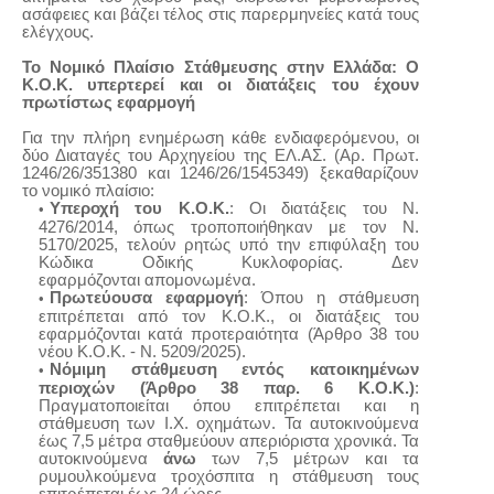
ασάφειες και βάζει τέλος στις παρερμηνείες κατά τους
ελέγχους.
Το Νομικό Πλαίσιο Στάθμευσης στην Ελλάδα: Ο
Κ.Ο.Κ. υπερτερεί και οι διατάξεις του έχουν
πρωτίστως εφαρμογή
Για την πλήρη ενημέρωση κάθε ενδιαφερόμενου, οι
δύο Διαταγές του Αρχηγείου της ΕΛ.ΑΣ. (Αρ.
Πρωτ.
1246/26/351380 και 1246/26/1545349) ξεκαθαρίζουν
το νομικό πλαίσιο:
Υπεροχή του Κ.Ο.Κ.
: Οι διατάξεις του Ν.
4276/2014, όπως τροποποιήθηκαν με τον Ν.
5170/2025, τελούν ρητώς υπό την επιφύλαξη του
Κώδικα Οδικής Κυκλοφορίας.
Δεν
εφαρμόζονται
απ
ομονωμένα.
Πρωτεύουσα εφαρμογή
: Όπου η στάθμευση
επιτρέπεται από τον Κ.Ο.Κ., οι διατάξεις του
εφαρμόζονται κατά προτεραιότητα (Άρθρο 38 του
νέου Κ.Ο.Κ. - Ν. 5209/2025).
Νόμιμη στάθμευση εντός κατοικημένων
περιοχών (Άρθρο 38 παρ. 6 Κ.Ο.Κ.)
:
Πραγματοποιείται όπου επιτρέπεται και η
στάθμευση των Ι.Χ. οχημάτων. Τα αυτοκινούμενα
έως 7,5 μέτρα σταθμεύουν απεριόριστα χρονικά. Τα
αυτοκινούμενα
άνω
των 7,5 μέτρων και τα
ρυμουλκούμενα τροχόσπιτα η στάθμευση τους
επιτρέπεται έως 24 ώρες.