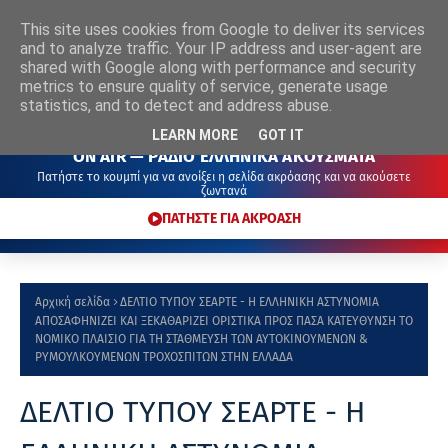
This site uses cookies from Google to deliver its services
ΡΑΔΙΟ
ΕΛΛΗΝΙΚΑ
ΑΚΟΥΣΜΑΤΑ
and to analyze traffic. Your IP address and user-agent are
shared with Google along with performance and security
metrics to ensure quality of service, generate usage
statistics, and to detect and address abuse.
LEARN MORE
GOT IT
ON AIR — ΡΑΔΙΟ ΕΛΛΗΝΙΚΑ ΑΚΟΥΣΜΑΤΑ
Πατήστε το κουμπί για να ανοίξει η σελίδα ακρόασης και να ακούσετε
ζωντανά
ΠΑΤΗΣΤΕ ΓΙΑ ΑΚΡΟΑΣΗ
Αρχική σελίδα
ΔΕΛΤΙΟ ΤΥΠΟΥ ΣΕΑΡΤΕ - Η ΕΛΛΗΝΙΚΗ ΑΣΤΥΝΟΜΙΑ
ΑΠΟΣΑΦΗΝΙΖΕΙ ΚΑΙ ΞΕΚΑΘΑΡΙΖΕΙ ΟΡΙΣΤΙΚΑ ΠΡΟΣ ΠΑΣΑ ΚΑΤΕΥΘΥΝΣΗ ΤΟ
ΝΟΜΙΚΟ ΠΛΑΙΣΙΟ ΓΙΑ ΤΗ ΣΤΑΘΜΕΥΣΗ ΤΩΝ ΑΥΤΟΚΙΝΟΥΜΕΝΩΝ &
ΡΥΜΟΥΛΚΟΥΜΕΝΩΝ ΤΡΟΧΟΣΠΙΤΩΝ ΣΤΗΝ ΕΛΛΑΔΑ
ΔΕΛΤΙΟ ΤΥΠΟΥ ΣΕΑΡΤΕ - Η