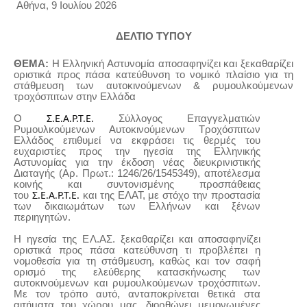
Αθήνα, 9 Ιουλίου 2026
ΔΕΛΤΙΟ ΤΥΠΟΥ
ΘΕΜΑ:
Η Ελληνική Αστυνομία αποσαφηνίζει και ξεκαθαρίζει
οριστικά προς πάσα κατεύθυνση το νομικό πλαίσιο για τη
στάθμευση των αυτοκινούμενων & ρυμουλκούμενων
τροχόσπιτων στην Ελλάδα
Σ.Ε.Α.Ρ.Τ.Ε. 
Ο
Σύλλογος Επαγγελματιών
Ρυμουλκούμενων Αυτοκινούμενων Τροχόσπιτων
Ελλάδος επιθυμεί να εκφράσει τις θερμές του
ευχαριστίες προς την ηγεσία της Ελληνικής
Αστυνομίας για την έκδοση νέας διευκρινιστικής
Διαταγής (Αρ. Πρωτ.: 1246/26/1545349), αποτέλεσμα
κοινής και συντονισμένης προσπάθειας
Σ.Ε.Α.Ρ.Τ.Ε.
του
και της ΕΛΑΤ, με στόχο την προστασία
των δικαιωμάτων των Ελλήνων και ξένων
περιηγητών.
Η ηγεσία της ΕΛ.ΑΣ. ξεκαθαρίζει και αποσαφηνίζει
οριστικά προς πάσα κατεύθυνση τι προβλέπει η
νομοθεσία για τη στάθμευση, καθώς και τον σαφή
ορισμό της ελεύθερης κατασκήνωσης των
αυτοκινούμενων και ρυμουλκούμενων τροχόσπιτων.
Με τον τρόπο αυτό, ανταποκρίνεται θετικά στα
αιτήματα του χώρου μας, διορθώνει μεμονωμένες