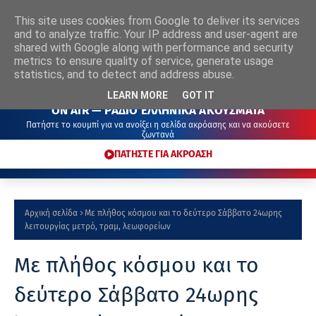
This site uses cookies from Google to deliver its services
ΡΑΔΙΟ
ΕΛΛΗΝΙΚΑ
ΑΚΟΥΣΜΑΤΑ
and to analyze traffic. Your IP address and user-agent are
shared with Google along with performance and security
metrics to ensure quality of service, generate usage
statistics, and to detect and address abuse.
LEARN MORE
GOT IT
ON AIR — ΡΑΔΙΟ ΕΛΛΗΝΙΚΑ ΑΚΟΥΣΜΑΤΑ
Πατήστε το κουμπί για να ανοίξει η σελίδα ακρόασης και να ακούσετε
ζωντανά
ΠΑΤΗΣΤΕ ΓΙΑ ΑΚΡΟΑΣΗ
Αρχική σελίδα
Με πλήθος κόσμου και το δεύτερο Σάββατο 24ωρης
λειτουργίας μετρό, τραμ, λεωφορείων
Με πλήθος κόσμου και το
δεύτερο Σάββατο 24ωρης