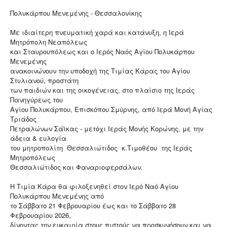
Πολυκάρπου Μενεμένης - Θεσσαλονίκης
Με ιδιαίτερη πνευματική χαρά και κατάνυξη, η Ιερά
Μητρόπολη Νεαπόλεως
και Σταυρουπόλεως και ο Ιερός Ναός Αγίου Πολυκάρπου
Μενεμένης
ανακοινώνουν την υποδοχή της Τιμίας Κάρας του Αγίου
Στυλιανού, προστάτη
των παιδιών και της οικογένειας, στο πλαίσιο της Ιεράς
Πανηγύρεως του
Αγίου Πολυκάρπου, Επισκόπου Σμύρνης, από Ιερά Μονή Αγίας
Τριάδος
Πετραλώνων Σάϊκας - μετόχι Ιεράς Μονής Κορώνης, με την
άδεια & ευλογία
του μητροπολίτη Θεσσαλιώτιδος κ.Τιμοθέου της Ιεράς
Μητροπόλεως
Θεσσαλιώτιδος και Φαναριοφερσάλων.
Η Τιμία Κάρα θα φιλοξενηθεί στον Ιερό Ναό Αγίου
Πολυκάρπου Μενεμένης από
το Σάββατο 21 Φεβρουαρίου έως και το Σάββατο 28
Φεβρουαρίου 2026,
δίνοντας την ευκαιρία στους πιστούς να προσκυνήσουν και να