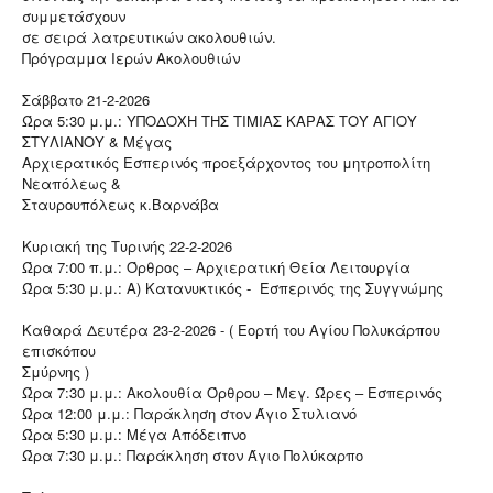
συμμετάσχουν
σε σειρά λατρευτικών ακολουθιών.
Πρόγραμμα Ιερών Ακολουθιών
Σάββατο 21-2-2026
Ώρα 5:30 μ.μ.: ΥΠΟΔΟΧΗ ΤΗΣ ΤΙΜΙΑΣ ΚΑΡΑΣ ΤΟΥ ΑΓΙΟΥ
ΣΤΥΛΙΑΝΟΥ & Μέγας
Αρχιερατικός Εσπερινός προεξάρχοντος του μητροπολίτη
Νεαπόλεως &
Σταυρουπόλεως κ.Βαρνάβα
Κυριακή της Τυρινής 22-2-2026
Ώρα 7:00 π.μ.: Όρθρος – Αρχιερατική Θεία Λειτουργία
Ώρα 5:30 μ.μ.: Α) Κατανυκτικός - Εσπερινός της Συγγνώμης
Καθαρά Δευτέρα 23-2-2026 - ( Εορτή του Αγίου Πολυκάρπου
επισκόπου
Σμύρνης )
Ώρα 7:30 μ.μ.: Ακολουθία Όρθρου – Μεγ. Ώρες – Εσπερινός
Ώρα 12:00 μ.μ.: Παράκληση στον Άγιο Στυλιανό
Ώρα 5:30 μ.μ.: Μέγα Απόδειπνο
Ώρα 7:30 μ.μ.: Παράκληση στον Άγιο Πολύκαρπο