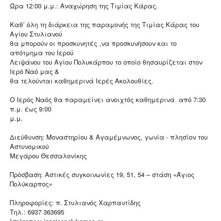
Ώρα 12:00 μ.μ.: Αναχώρηση της Τιμίας Κάρας.
Καθ’ όλη τη διάρκεια της παραμονής της Τιμίας Κάρας του
Αγίου Στυλιανού
θα μπορούν οι προσκυνητές ,να προσκυνήσουν και το
απότμημα του Ιερού
Λειψάνου του Αγίου Πολυκάρπου το οποίο θησαυρίζεται στον
Ιερό Ναό μας &
θα τελούνται καθημερινά Ιερές Ακολουθίες.
Ο Ιερός Ναός θα παραμείνει ανοιχτός καθημερινά από 7:30
π.μ. έως 9:00
μ.μ.
Διεύθυνση: Μοναστηρίου & Αγαμέμνωνος, γωνία - πλησίον του
Αστυνομικού
Μεγάρου Θεσσαλονίκης
Πρόσβαση: Αστικές συγκοινωνίες 19, 51, 54 – στάση «Άγιος
Πολύκαρπος»
Πληροφορίες: π. Στυλιανός Χαρπαντίδης
Τηλ.: 6937 363695