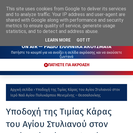
This site uses cookies from Google to deliver its services
ΡΑΔΙΟ
ΕΛΛΗΝΙΚΑ
ΑΚΟΥΣΜΑΤΑ
and to analyze traffic. Your IP address and user-agent are
shared with Google along with performance and security
metrics to ensure quality of service, generate usage
statistics, and to detect and address abuse.
LEARN MORE
GOT IT
ON AIR — ΡΑΔΙΟ ΕΛΛΗΝΙΚΑ ΑΚΟΥΣΜΑΤΑ
Πατήστε το κουμπί για να ανοίξει η σελίδα ακρόασης και να ακούσετε
ζωντανά
ΠΑΤΗΣΤΕ ΓΙΑ ΑΚΡΟΑΣΗ
Αρχική σελίδα
Υποδοχή της Τιμίας Κάρας του Αγίου Στυλιανού στον
Ιερό Ναό Αγίου Πολυκάρπου Μενεμένης – Θεσσαλονίκης
Υποδοχή της Τιμίας Κάρας
του Αγίου Στυλιανού στον