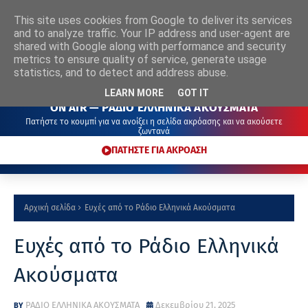
This site uses cookies from Google to deliver its services
ΡΑΔΙΟ
ΕΛΛΗΝΙΚΑ
ΑΚΟΥΣΜΑΤΑ
and to analyze traffic. Your IP address and user-agent are
shared with Google along with performance and security
metrics to ensure quality of service, generate usage
statistics, and to detect and address abuse.
LEARN MORE
GOT IT
ON AIR — ΡΑΔΙΟ ΕΛΛΗΝΙΚΑ ΑΚΟΥΣΜΑΤΑ
Πατήστε το κουμπί για να ανοίξει η σελίδα ακρόασης και να ακούσετε
ζωντανά
ΠΑΤΗΣΤΕ ΓΙΑ ΑΚΡΟΑΣΗ
Αρχική σελίδα
Ευχές από το Ράδιο Ελληνικά Ακούσματα
Ευχές από το Ράδιο Ελληνικά
Ακούσματα
ΡΑΔΙΟ ΕΛΛΗΝΙΚΑ ΑΚΟΥΣΜΑΤΑ
Δεκεμβρίου 21, 2025