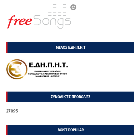
ΜΕΛΟΣ Ε.ΔΗ.Π.Η.Τ
ΣΥΝΟΛΙΚΈΣ ΠΡΟΒΟΛΈΣ
2
7
0
9
5
MOST POPULAR