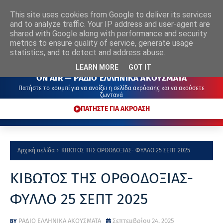
This site uses cookies from Google to deliver its services
ΡΑΔΙΟ
ΕΛΛΗΝΙΚΑ
ΑΚΟΥΣΜΑΤΑ
and to analyze traffic. Your IP address and user-agent are
shared with Google along with performance and security
metrics to ensure quality of service, generate usage
statistics, and to detect and address abuse.
LEARN MORE
GOT IT
ON AIR — ΡΑΔΙΟ ΕΛΛΗΝΙΚΑ ΑΚΟΥΣΜΑΤΑ
Πατήστε το κουμπί για να ανοίξει η σελίδα ακρόασης και να ακούσετε
ζωντανά
ΠΑΤΗΣΤΕ ΓΙΑ ΑΚΡΟΑΣΗ
Αρχική σελίδα
ΚΙΒΩΤΟΣ ΤΗΣ ΟΡΘΟΔΟΞΙΑΣ- ΦΥΛΛΟ 25 ΣΕΠΤ 2025
ΚΙΒΩΤΟΣ ΤΗΣ ΟΡΘΟΔΟΞΙΑΣ-
ΦΥΛΛΟ 25 ΣΕΠΤ 2025
ΡΑΔΙΟ ΕΛΛΗΝΙΚΑ ΑΚΟΥΣΜΑΤΑ
Σεπτεμβρίου 24, 2025