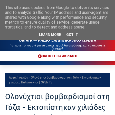
This site uses cookies from Google to deliver its services
ΡΑΔΙΟ
ΕΛΛΗΝΙΚΑ
ΑΚΟΥΣΜΑΤΑ
and to analyze traffic. Your IP address and user-agent are
shared with Google along with performance and security
metrics to ensure quality of service, generate usage
statistics, and to detect and address abuse.
LEARN MORE
GOT IT
ON AIR — ΡΑΔΙΟ ΕΛΛΗΝΙΚΑ ΑΚΟΥΣΜΑΤΑ
Πατήστε το κουμπί για να ανοίξει η σελίδα ακρόασης και να ακούσετε
ζωντανά
ΠΑΤΗΣΤΕ ΓΙΑ ΑΚΡΟΑΣΗ
Αρχική σελίδα
Ολονύχτιοι βομβαρδισμοί στη Γάζα - Εκτοπίστηκαν
χιλιάδες Παλαιστίνιοι | OPEN TV
Ολονύχτιοι βομβαρδισμοί στη
Γάζα - Εκτοπίστηκαν χιλιάδες