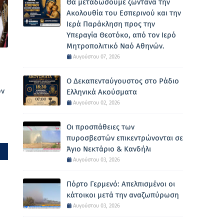
Θα μεταδώσουμε ζωντανά την
Ακολουθία του Εσπερινού και την
Ιερά Παράκληση προς την
Υπεραγία Θεοτόκο, από τον Ιερό
Μητροπολιτικό Ναό Αθηνών.
Αυγούστου 07, 2026
Ο Δεκαπενταύγουστος στο Ράδιο
ών
Ελληνικά Ακούσματα
Αυγούστου 02, 2026
Οι προσπάθειες των
πυροσβεστών επικεντρώνονται σε
Άγιο Νεκτάριο & Κανδήλι
Αυγούστου 03, 2026
Πόρτο Γερμενό: Απελπισμένοι οι
κάτοικοι μετά την αναζωπύρωση
Αυγούστου 03, 2026