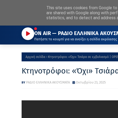
ΡΑΔΙΟ
This site uses cookies from Google to d
ΕΛΛΗΝΙΚΑ
ΑΚΟΥΣΜΑΤΑ
Α
are shared with Google along with perf
Η ΦΩΝΗ ΠΟΥ ΜΑΣ ΕΝΩΝΕΙ
statistics, and to detect and address 
ON AIR — ΡΑΔΙΟ ΕΛΛΗΝΙΚΑ ΑΚΟΥΣ
Πατήστε το κουμπί για να ανοίξει η σελίδα ακρόασης
Αρχική σελίδα
Κτηνοτρόφοι: «Όχι» Τσιάρα σε εμβολιασμό | OPE
Κτηνοτρόφοι: «Όχι» Τσιάρ
ΡΑΔΙΟ ΕΛΛΗΝΙΚΑ ΑΚΟΥΣΜΑΤΑ
Οκτωβρίου 23, 2025