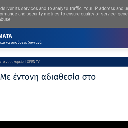
eliver its services and to analyze traffic. Your IP address and 
ΡΧΙΚΗ
ΑΚΟΥΣΤΕ ΖΩΝΤΑΝΑ
ormance and security metrics to ensure quality of service, gen
abuse.
ΜΑΤΑ
 και να ακούσετε ζωντανά
στο νοσοκομείο | OPEN TV
Με έντονη αδιαθεσία στο