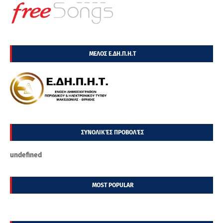
ΜΕΛΟΣ Ε.ΔΗ.Π.Η.Τ
ΣΥΝΟΛΙΚΈΣ ΠΡΟΒΟΛΈΣ
u
n
d
e
f
n
e
d
MOST POPULAR