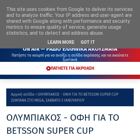
This site uses cookies from Google to deliver its services
ΡΑΔΙΟ
ΕΛΛΗΝΙΚΑ
ΑΚΟΥΣΜΑΤΑ
and to analyze traffic. Your IP address and user-agent are
shared with Google along with performance and security
metrics to ensure quality of service, generate usage
statistics, and to detect and address abuse.
LEARN MORE
GOT IT
ON AIR — ΡΑΔΙΟ ΕΛΛΗΝΙΚΑ ΑΚΟΥΣΜΑΤΑ
Πατήστε το κουμπί για να ανοίξει η σελίδα ακρόασης και να ακούσετε
ζωντανά
ΠΑΤΗΣΤΕ ΓΙΑ ΑΚΡΟΑΣΗ
Αρχική σελίδα
ΟΛΥΜΠΙΑΚΟΣ - ΟΦΗ ΓΙΑ ΤΟ BETSSON SUPER CUP
ΖΩΝΤΑΝΑ ΣΤΟ MEGA, ΣΑΒΒΑΤΟ 3 ΙΑΝΟΥΑΡΙΟΥ
ΟΛΥΜΠΙΑΚΟΣ - ΟΦΗ ΓΙΑ ΤΟ
BETSSON SUPER CUP