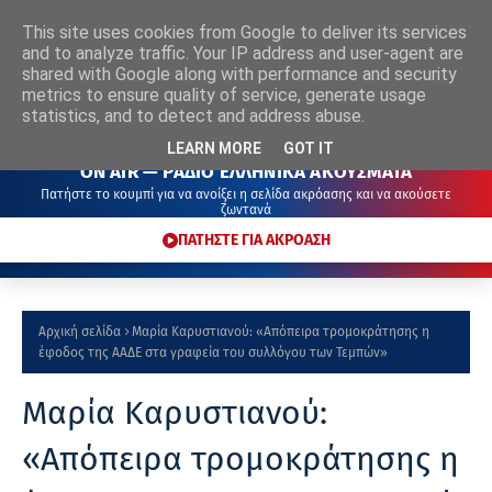
This site uses cookies from Google to deliver its services
ΡΑΔΙΟ
ΕΛΛΗΝΙΚΑ
ΑΚΟΥΣΜΑΤΑ
and to analyze traffic. Your IP address and user-agent are
shared with Google along with performance and security
metrics to ensure quality of service, generate usage
statistics, and to detect and address abuse.
LEARN MORE
GOT IT
ON AIR — ΡΑΔΙΟ ΕΛΛΗΝΙΚΑ ΑΚΟΥΣΜΑΤΑ
Πατήστε το κουμπί για να ανοίξει η σελίδα ακρόασης και να ακούσετε
ζωντανά
ΠΑΤΗΣΤΕ ΓΙΑ ΑΚΡΟΑΣΗ
Αρχική σελίδα
Μαρία Καρυστιανού: «Απόπειρα τρομοκράτησης η
έφοδος της ΑΑΔΕ στα γραφεία του συλλόγου των Τεμπών»
Μαρία Καρυστιανού:
«Απόπειρα τρομοκράτησης η