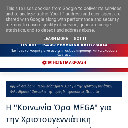
This site uses cookies from Google to deliver its services
ΡΑΔΙΟ
ΕΛΛΗΝΙΚΑ
ΑΚΟΥΣΜΑΤΑ
and to analyze traffic. Your IP address and user-agent are
shared with Google along with performance and security
metrics to ensure quality of service, generate usage
statistics, and to detect and address abuse.
LEARN MORE
GOT IT
ON AIR — ΡΑΔΙΟ ΕΛΛΗΝΙΚΑ ΑΚΟΥΣΜΑΤΑ
Πατήστε το κουμπί για να ανοίξει η σελίδα ακρόασης και να ακούσετε
ζωντανά
ΠΑΤΗΣΤΕ ΓΙΑ ΑΚΡΟΑΣΗ
Αρχική σελίδα
Η "Κοινωνία Ώρα MEGA" για την Χριστουγεννιάτικη
Φιλανθρωπκή Συναυλία της Ιεράς Μητροπόλεως Πειραιώς
Η "Κοινωνία Ώρα MEGA" για
την Χριστουγεννιάτικη