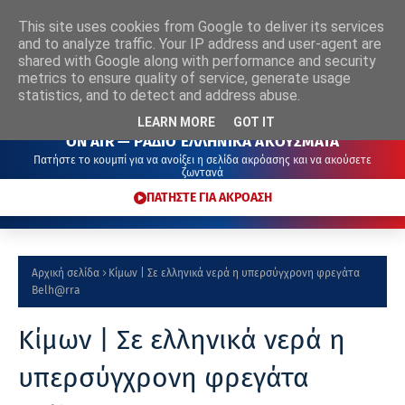
This site uses cookies from Google to deliver its services
ΡΑΔΙΟ
ΕΛΛΗΝΙΚΑ
ΑΚΟΥΣΜΑΤΑ
and to analyze traffic. Your IP address and user-agent are
shared with Google along with performance and security
metrics to ensure quality of service, generate usage
statistics, and to detect and address abuse.
LEARN MORE
GOT IT
ON AIR — ΡΑΔΙΟ ΕΛΛΗΝΙΚΑ ΑΚΟΥΣΜΑΤΑ
Πατήστε το κουμπί για να ανοίξει η σελίδα ακρόασης και να ακούσετε
ζωντανά
ΠΑΤΗΣΤΕ ΓΙΑ ΑΚΡΟΑΣΗ
Αρχική σελίδα
Κίμων | Σε ελληνικά νερά η υπερσύγχρονη φρεγάτα
Belh@rra
Κίμων | Σε ελληνικά νερά η
υπερσύγχρονη φρεγάτα