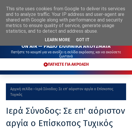
This site uses cookies from Google to deliver its services
ΡΑΔΙΟ
ΕΛΛΗΝΙΚΑ
ΑΚΟΥΣΜΑΤΑ
and to analyze traffic. Your IP address and user-agent are
shared with Google along with performance and security
metrics to ensure quality of service, generate usage
statistics, and to detect and address abuse.
LEARN MORE
GOT IT
ON AIR — ΡΑΔΙΟ ΕΛΛΗΝΙΚΑ ΑΚΟΥΣΜΑΤΑ
Πατήστε το κουμπί για να ανοίξει η σελίδα ακρόασης και να ακούσετε
ζωντανά
ΠΑΤΗΣΤΕ ΓΙΑ ΑΚΡΟΑΣΗ
Αρχική σελίδα
Ιερά Σύνοδος: Σε επ' αόριστον αργία ο Επίσκοπος
Τυχικός
Ιερά Σύνοδος: Σε επ' αόριστον
αργία ο Επίσκοπος Τυχικός