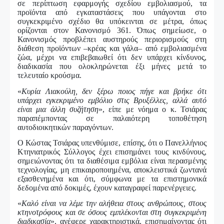
σε περίπτωση εφαρμογής σχεδίου εμβολιασμού, τα
προϊόντα από εγκαταστάσεις που υπάγονται στο
συγκεκριμένο σχέδιο θα υπόκεινται σε μέτρα, όπως
ορίζονται στον Κανονισμό 361. Όπως σημείωσε, ο
Κανονισμός προβλέπει αυστηρούς περιορισμούς στη
διάθεση προϊόντων –κρέας και γάλα– από εμβολιασμένα
ζώα, μέχρι να επιβεβαιωθεί ότι δεν υπάρχει κίνδυνος,
διαδικασία που ολοκληρώνεται έξι μήνες μετά το
τελευταίο κρούσμα.
«
Κυρία Λιακούλη, δεν ξέρω ποιος πήγε και βρήκε ότι
υπάρχει εγκεκριμένο εμβόλιο στις Βρυξέλλες, αλλά αυτό
είναι μια άλλη συζήτηση
», είπε με νόημα ο κ. Τσιάρας
παραπέμποντας σε παλαιότερη τοποθέτηση
αυτοδιοικητικών παραγόντων.
Ο Κώστας Τσιάρας υπενθύμισε, επίσης, ότι ο Πανελλήνιος
Κτηνιατρικός Σύλλογος έχει επισημάνει τους κινδύνους,
σημειώνοντας ότι τα διαθέσιμα εμβόλια είναι περασμένης
τεχνολογίας, μη επικαιροποιημένα, αποκλειστικά ζωντανά
εξασθενημένα και ότι, σύμφωνα με τα επιστημονικά
δεδομένα από δοκιμές, έχουν καταγραφεί παρενέργειες.
«
Καλό είναι να λέμε την αλήθεια στους ανθρώπους, στους
κτηνοτρόφους και σε όσους εμπλέκονται στη συγκεκριμένη
διαδικασία
», ανέφερε χαρακτηριστικά, επισημαίνοντας ότι