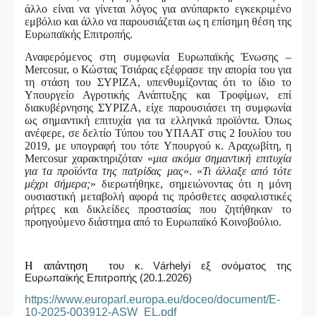
άλλο είναι να γίνεται λόγος για ανύπαρκτο εγκεκριμένο
εμβόλιο και άλλο να παρουσιάζεται ως η επίσημη θέση της
Ευρωπαϊκής Επιτροπής.
Αναφερόμενος στη συμφωνία Ευρωπαϊκής Ένωσης –
Mercosur, ο Κώστας Τσιάρας εξέφρασε την απορία του για
τη στάση του ΣΥΡΙΖΑ, υπενθυμίζοντας ότι το ίδιο το
Υπουργείο Αγροτικής Ανάπτυξης και Τροφίμων, επί
διακυβέρνησης ΣΥΡΙΖΑ, είχε παρουσιάσει τη συμφωνία
ως σημαντική επιτυχία για τα ελληνικά προϊόντα. Όπως
ανέφερε, σε δελτίο Τύπου του ΥΠΑΑΤ στις 2 Ιουλίου του
2019, με υπογραφή του τότε Υπουργού κ. Αραχωβίτη, η
Mercosur χαρακτηριζόταν «
μια ακόμα σημαντική επιτυχία
για τα προϊόντα της πατρίδας μας
». «
Τι άλλαξε από τότε
μέχρι σήμερα;
» διερωτήθηκε, σημειώνοντας ότι η μόνη
ουσιαστική μεταβολή αφορά τις πρόσθετες ασφαλιστικές
ρήτρες και δικλείδες προστασίας που ζητήθηκαν το
προηγούμενο διάστημα από το Ευρωπαϊκό Κοινοβούλιο.
Η απάντηση
του κ. Várhelyi εξ ονόματος της
Ευρωπαϊκής Επιτροπής (20.1.2026)
https://www.europarl.europa.eu/doceo/document/E-
10-2025-003912-ASW_EL.pdf