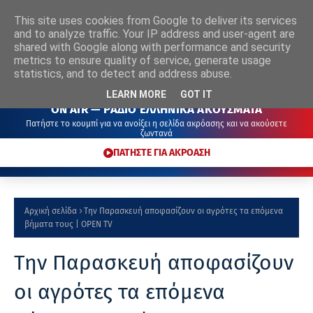
This site uses cookies from Google to deliver its services
ΡΑΔΙΟ
ΕΛΛΗΝΙΚΑ
ΑΚΟΥΣΜΑΤΑ
and to analyze traffic. Your IP address and user-agent are
shared with Google along with performance and security
metrics to ensure quality of service, generate usage
statistics, and to detect and address abuse.
LEARN MORE
GOT IT
ON AIR — ΡΑΔΙΟ ΕΛΛΗΝΙΚΑ ΑΚΟΥΣΜΑΤΑ
Πατήστε το κουμπί για να ανοίξει η σελίδα ακρόασης και να ακούσετε
ζωντανά
ΠΑΤΗΣΤΕ ΓΙΑ ΑΚΡΟΑΣΗ
Αρχική σελίδα
Την Παρασκευή αποφασίζουν οι αγρότες τα επόμενα
βήματα τους | OPEN TV
Την Παρασκευή αποφασίζουν
οι αγρότες τα επόμενα