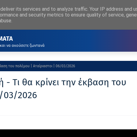
eliver its services and to analyze traffic. Your IP address and 
ΡΧΙΚΗ
ΑΚΟΥΣΤΕ ΖΩΝΤΑΝΑ
ormance and security metrics to ensure quality of service, gen
abuse.
ΜΑΤΑ
 και να ακούσετε ζωντανά
κβαση του πολέμου | Αταίριαστοι | 06/03/2026
 - Τι θα κρίνει την έκβαση του
6/03/2026