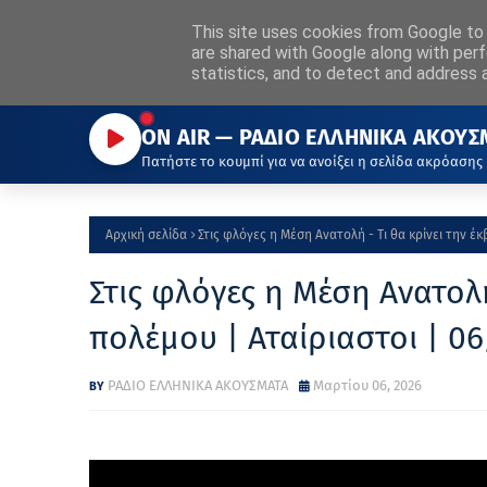
ΡΑΔΙΟ
This site uses cookies from Google to d
ΕΛΛΗΝΙΚΑ
ΑΚΟΥΣΜΑΤΑ
Α
are shared with Google along with perf
Η ΦΩΝΗ ΠΟΥ ΜΑΣ ΕΝΩΝΕΙ
statistics, and to detect and address 
ON AIR — ΡΑΔΙΟ ΕΛΛΗΝΙΚΑ ΑΚΟΥΣ
Πατήστε το κουμπί για να ανοίξει η σελίδα ακρόασης
Αρχική σελίδα
Στις φλόγες η Μέση Ανατολή - Τι θα κρίνει την έ
Στις φλόγες η Μέση Ανατολή
πολέμου | Αταίριαστοι | 0
ΡΑΔΙΟ ΕΛΛΗΝΙΚΑ ΑΚΟΥΣΜΑΤΑ
Μαρτίου 06, 2026