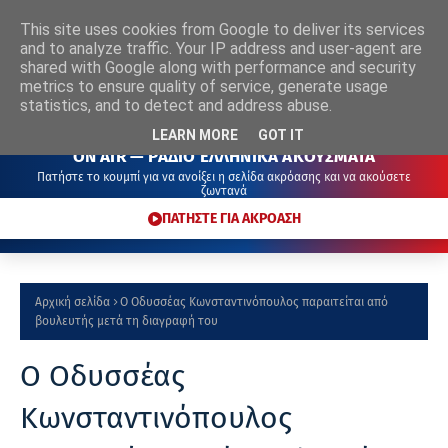
This site uses cookies from Google to deliver its services
ΡΑΔΙΟ
ΕΛΛΗΝΙΚΑ
ΑΚΟΥΣΜΑΤΑ
and to analyze traffic. Your IP address and user-agent are
shared with Google along with performance and security
metrics to ensure quality of service, generate usage
statistics, and to detect and address abuse.
LEARN MORE
GOT IT
ON AIR — ΡΑΔΙΟ ΕΛΛΗΝΙΚΑ ΑΚΟΥΣΜΑΤΑ
Πατήστε το κουμπί για να ανοίξει η σελίδα ακρόασης και να ακούσετε
ζωντανά
ΠΑΤΗΣΤΕ ΓΙΑ ΑΚΡΟΑΣΗ
Αρχική σελίδα
Ο Οδυσσέας Κωνσταντινόπουλος παραιτείται από
βουλευτής μετά τη διαγραφή του
Ο Οδυσσέας
Κωνσταντινόπουλος