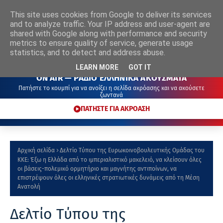
This site uses cookies from Google to deliver its services
ΡΑΔΙΟ
ΕΛΛΗΝΙΚΑ
ΑΚΟΥΣΜΑΤΑ
and to analyze traffic. Your IP address and user-agent are
shared with Google along with performance and security
metrics to ensure quality of service, generate usage
statistics, and to detect and address abuse.
LEARN MORE
GOT IT
ON AIR — ΡΑΔΙΟ ΕΛΛΗΝΙΚΑ ΑΚΟΥΣΜΑΤΑ
Πατήστε το κουμπί για να ανοίξει η σελίδα ακρόασης και να ακούσετε
ζωντανά
ΠΑΤΗΣΤΕ ΓΙΑ ΑΚΡΟΑΣΗ
Αρχική σελίδα
Δελτίο Τύπου της Ευρωκοινοβουλευτικής Ομάδας του
ΚΚΕ: Έξω η Ελλάδα από το ιμπεριαλιστικό μακελειό, να κλείσουν όλες
οι βάσεις-πολεμικό ορμητήριο και μαγνήτης αντιποίνων, να
επιστρέψουν όλες οι ελληνικές στρατιωτικές δυνάμεις από τη Μέση
Ανατολή
Δελτίο Τύπου της