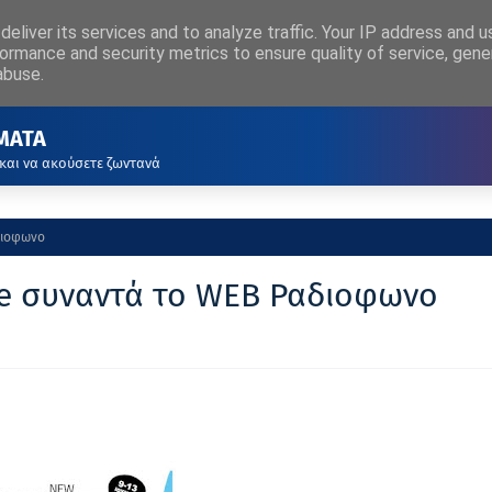
eliver its services and to analyze traffic. Your IP address and 
ΡΧΙΚΗ
ΑΚΟΥΣΤΕ ΖΩΝΤΑΝΑ
ormance and security metrics to ensure quality of service, gen
abuse.
ΜΑΤΑ
 και να ακούσετε ζωντανά
διοφωνο
te συναντά το WEB Ραδιοφωνο