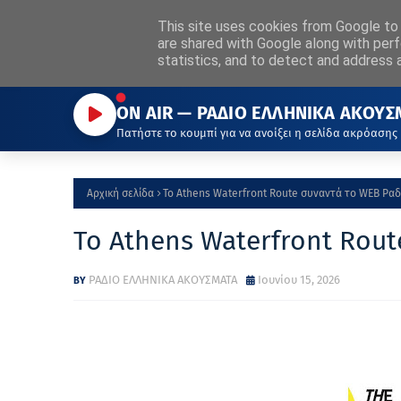
ΡΑΔΙΟ
This site uses cookies from Google to d
ΕΛΛΗΝΙΚΑ
ΑΚΟΥΣΜΑΤΑ
Α
are shared with Google along with perf
Η ΦΩΝΗ ΠΟΥ ΜΑΣ ΕΝΩΝΕΙ
statistics, and to detect and address 
ON AIR — ΡΑΔΙΟ ΕΛΛΗΝΙΚΑ ΑΚΟΥΣ
Πατήστε το κουμπί για να ανοίξει η σελίδα ακρόασης
Αρχική σελίδα
Το Athens Waterfront Route συναντά το WEB Ρα
Το Athens Waterfront Rou
ΡΑΔΙΟ ΕΛΛΗΝΙΚΑ ΑΚΟΥΣΜΑΤΑ
Ιουνίου 15, 2026