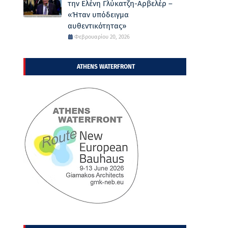
την Ελένη Γλύκατζη-Αρβελέρ –
«Ήταν υπόδειγμα
αυθεντικότητας»
Φεβρουαρίου 20, 2026
ATHENS WATERFRONT