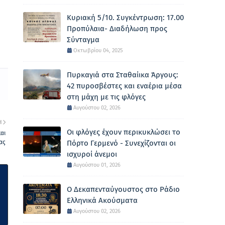
Κυριακή 5/10. Συγκέντρωση: 17.00
Προπύλαια- Διαδήλωση προς
Σύνταγμα
Οκτωβρίου 04, 2025
Πυρκαγιά στα Σταθαίικα Άργους:
42 πυροσβέστες και εναέρια μέσα
στη μάχη με τις φλόγες
Αυγούστου 02, 2026
Η
Οι φλόγες έχουν περικυκλώσει το
αι
ας
Πόρτο Γερμενό - Συνεχίζονται οι
ισχυροί άνεμοι
Αυγούστου 01, 2026
Ο Δεκαπενταύγουστος στο Ράδιο
Ελληνικά Ακούσματα
Αυγούστου 02, 2026