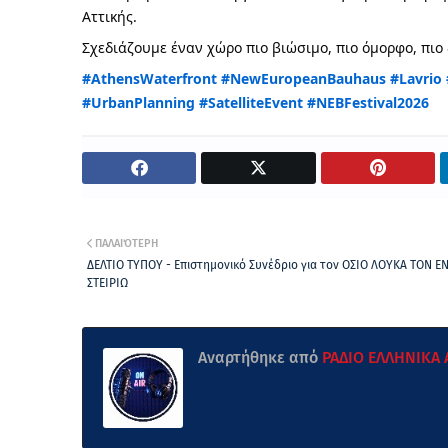
Αττικής. 
Σχεδιάζουμε έναν χώρο πιο βιώσιμο, πιο όμορφο, πιο 
#AthensWaterfront
#NewEuropeanBauhaus
#Lavrio
#UrbanPlanning
#SatelliteEvent
#NEBFestival2026
ΠΑΛΑΙΌΤΕΡΗ
ΔΕΛΤΙΟ ΤΥΠΟΥ - Επιστημονικό Συνέδριο για τον ΟΣΙΟ ΛΟΥΚΑ ΤΟΝ Ε
ΣΤΕΙΡΙΩ
Αναρτήθηκε από
ΡΑΔΙΟ ΕΛΛΗΝΙΚΑ