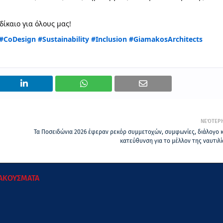
δίκαιο για όλους μας!
#CoDesign
#Sustainability
#Inclusion
#GiamakosArchitects
ΝΕΌΤΕΡ
Ν
Τα Ποσειδώνια 2026 έφεραν ρεκόρ συμμετοχών, συμφωνίες, διάλογο κ
κατεύθυνση για το μέλλον της ναυτιλί
 ΑΚΟΥΣΜΑΤΑ